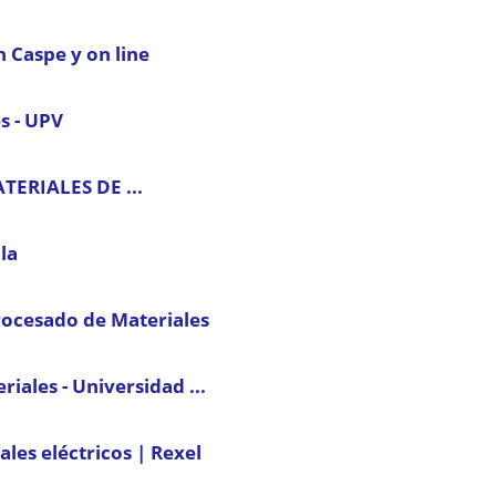
n Caspe y on line
s - UPV
ERIALES DE ...
la
rocesado de Materiales
iales - Universidad ...
ales eléctricos | Rexel