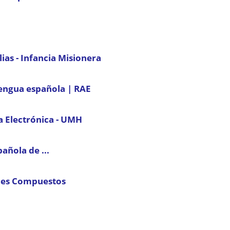
ias - Infancia Misionera
 lengua española | RAE
a Electrónica - UMH
ñola de ...
les Compuestos