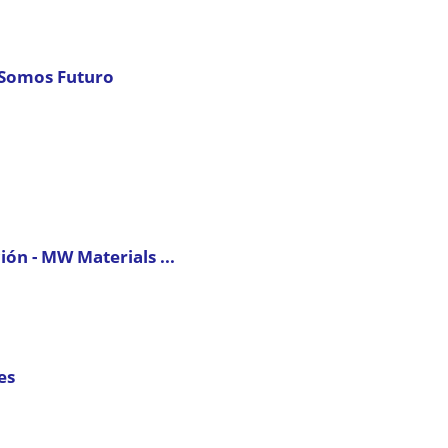
| Somos Futuro
ión - MW Materials ...
es